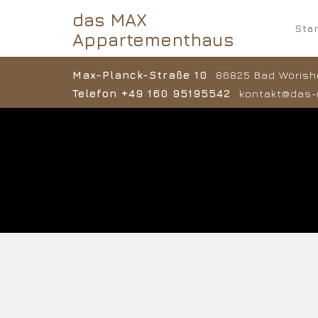
das MAX
Star
Appartementhaus
Max-Planck-Straße 10
86825 Bad Wörish
Telefon +49 160 95195542
kontakt@das-