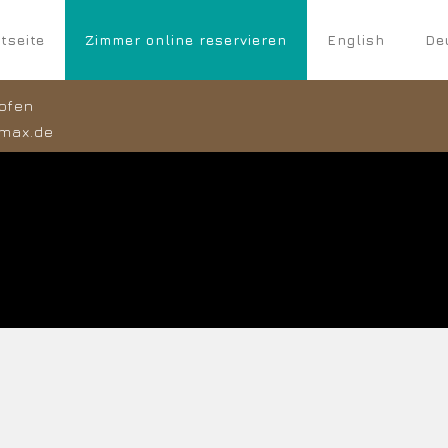
tseite
Zimmer online reservieren
English
De
ofen
max.de