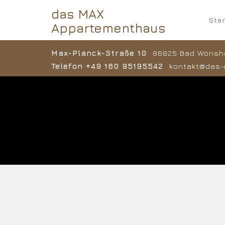
das MAX
Star
Appartementhaus
Max-Planck-Straße 10
86825 Bad Wörish
Telefon +49 160 95195542
kontakt@das-