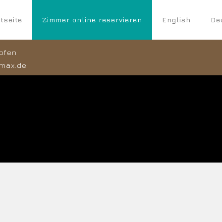
tseite
Zimmer online reservieren
English
De
ofen
max.de